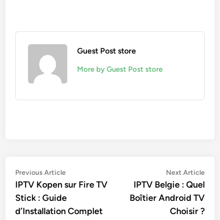
Guest Post store
More by Guest Post store
Post
Previous
Nex
Previous Article
Next Article
article:
artic
IPTV Kopen sur Fire TV
IPTV Belgie : Quel
navigation
Stick : Guide
Boîtier Android TV
d’Installation Complet
Choisir ?