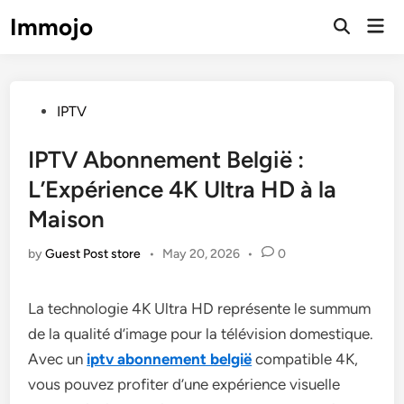
Skip
Immojo
Mai
to
Open
Men
Search
content
Posted
IPTV
in
IPTV Abonnement België :
L’Expérience 4K Ultra HD à la
Maison
by
Guest Post store
•
May 20, 2026
•
0
La technologie 4K Ultra HD représente le summum
de la qualité d’image pour la télévision domestique.
Avec un
iptv abonnement belgië
compatible 4K,
vous pouvez profiter d’une expérience visuelle